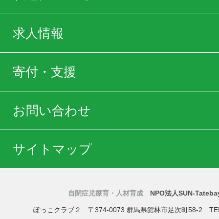
求人情報
寄付・支援
お問い合わせ
サイトマップ
自閉症児療育・人材育成
NPO法人SUN-Tatebay
ぽっこクラブ２
〒374-0073
群馬県
館林市
足次町58-2
TE