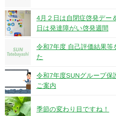
4月２日は自閉症啓発デー
日は発達障がい啓発週間
令和7年度 自己評価結果
た
令和7年度SUNグループ保
ご案内
季節の変わり目ですね！